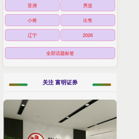
亚洲
男篮
小将
出售
辽宁
2026
全部话题标签
关注 富明证券