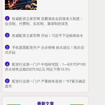
1
​权威配资之家官网 亚麟酒友会四项准入制度：
会员制、付费制、实名制、邀请制的深意
2
​权威配资之家官网 开始！习近平下达检阅命令
3
​手机股票配资开户 步步铿锵 标兵就位！阅兵仪
式开始
4
​配资行业第一门户 中指研究院：1—8月TOP100
房企销售总额23270.5亿元 同比下降13.3%
5
​配资行业第一门户 严重财务造假！*ST紫天确定
退市
最新文章