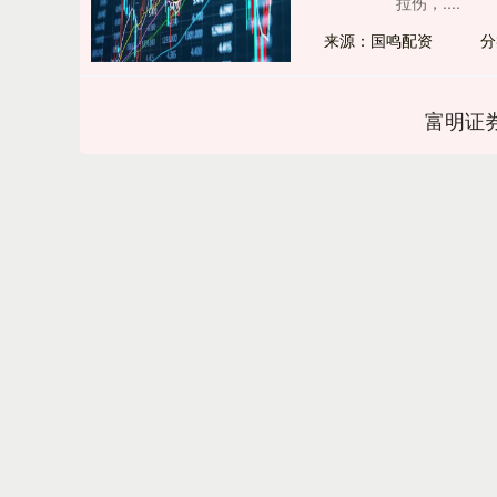
拉伤，....
来源：国鸣配资
分
富明证